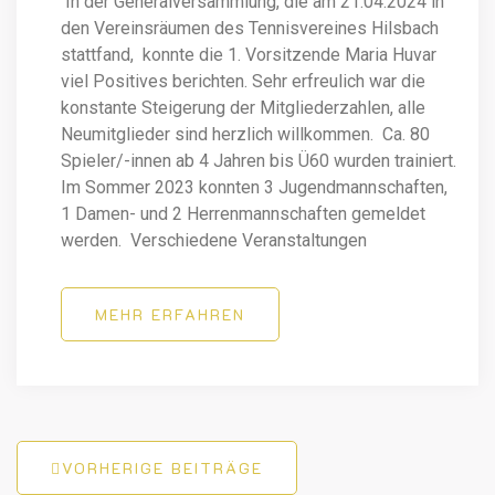
In der Generalversammlung, die am 21.04.2024 in
den Vereinsräumen des Tennisvereines Hilsbach
stattfand, konnte die 1. Vorsitzende Maria Huvar
viel Positives berichten. Sehr erfreulich war die
konstante Steigerung der Mitgliederzahlen, alle
Neumitglieder sind herzlich willkommen. Ca. 80
Spieler/-innen ab 4 Jahren bis Ü60 wurden trainiert.
Im Sommer 2023 konnten 3 Jugendmannschaften,
1 Damen- und 2 Herrenmannschaften gemeldet
werden. Verschiedene Veranstaltungen
MEHR ERFAHREN
Beitragsnavigation
VORHERIGE BEITRÄGE