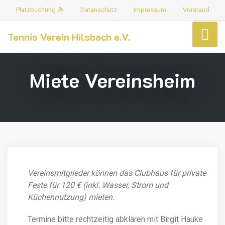
Platzbuchung 🎾
Datenschutz
Impressum
Vorstand
Tennis Verein Hilsbach e.V.
Miete Vereinsheim
Vereinsmitglieder können das Clubhaus für private
Feste für 120 € (inkl. Wasser, Strom und
Küchennutzung) mieten.
Termine bitte rechtzeitig abklären mit Birgit Hauke